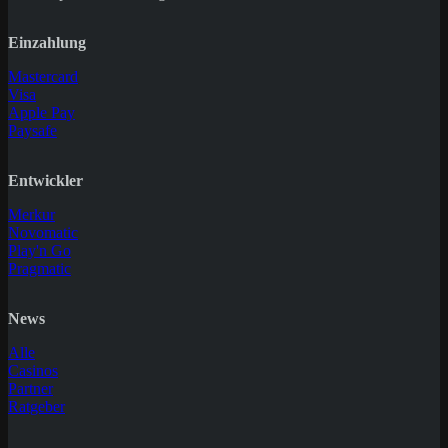
Einzahlung
Mastercard
Visa
Apple Pay
Paysafe
Entwickler
Merkur
Novomatic
Play'n Go
Pragmatic
News
Alle
Casinos
Partner
Ratgeber