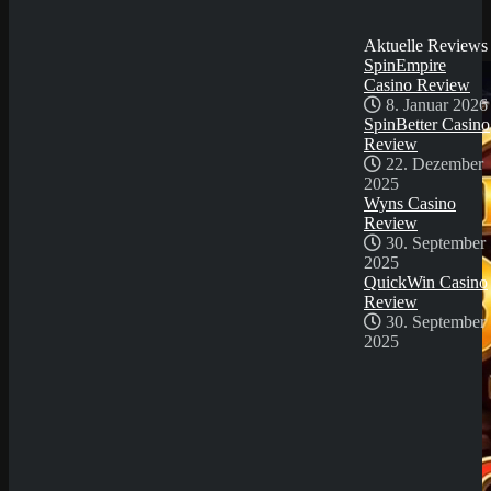
30. September
Sicher dir einen 100% Bonus bis 500€ und spiele
2025
MultiFru
Aktuelle Reviews
Try Our Featured Games
SpinEmpire
Casino Review
8. Januar 2026
SpinBetter Casino
Review
22. Dezember
2025
Wyns Casino
Review
30. September
2025
QuickWin Casino
Review
30. September
2025