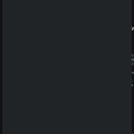
Prestige
SpinE
BESITZER:
JAHRES
Aurevia
10.000.0
IT
BESITZE
Group
GBL
LIZENZ:
Solution
Curacao
N.V.
LIZENZ:
Curacao