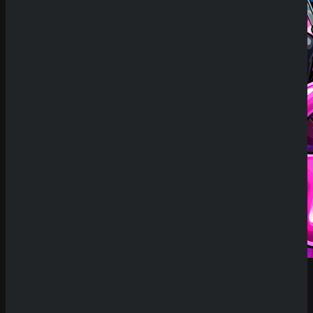
Demo Spiel
Willkommen auf unserer Plattform für Demo