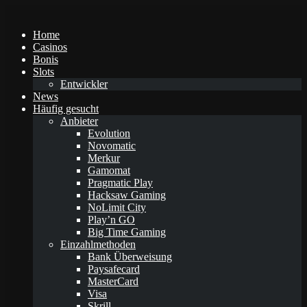
Home
Casinos
Bonis
Slots
Entwickler
News
Häufig gesucht
Anbieter
Evolution
Novomatic
Merkur
Gamomat
Pragmatic Play
Hacksaw Gaming
NoLimit City
Play’n GO
Big Time Gaming
Einzahlmethoden
Bank Überweisung
Paysafecard
MasterCard
Visa
Skrill