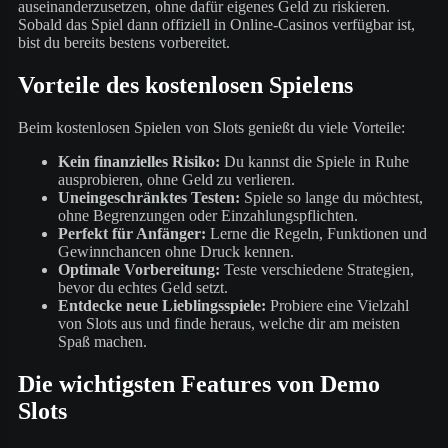
auseinanderzusetzen, ohne dafür eigenes Geld zu riskieren.
Sobald das Spiel dann offiziell in Online-Casinos verfügbar ist,
bist du bereits bestens vorbereitet.
Vorteile des kostenlosen Spielens
Beim kostenlosen Spielen von Slots genießt du viele Vorteile:
Kein finanzielles Risiko:
Du kannst die Spiele in Ruhe
ausprobieren, ohne Geld zu verlieren.
Uneingeschränktes Testen:
Spiele so lange du möchtest,
ohne Begrenzungen oder Einzahlungspflichten.
Perfekt für Anfänger:
Lerne die Regeln, Funktionen und
Gewinnchancen ohne Druck kennen.
Optimale Vorbereitung:
Teste verschiedene Strategien,
bevor du echtes Geld setzt.
Entdecke neue Lieblingsspiele:
Probiere eine Vielzahl
von Slots aus und finde heraus, welche dir am meisten
Spaß machen.
Die wichtigsten Features von Demo
Slots