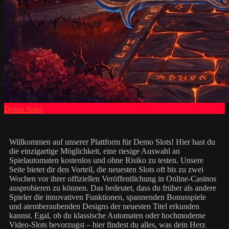
Demo Spiel
Willkommen auf unserer Plattform für Demo Slots! Hier hast du
die einzigartige Möglichkeit, eine riesige Auswahl an
Spielautomaten kostenlos und ohne Risiko zu testen. Unsere
Seite bietet dir den Vorteil, die neuesten Slots oft bis zu zwei
Wochen vor ihrer offiziellen Veröffentlichung in Online-Casinos
ausprobieren zu können. Das bedeutet, dass du früher als andere
Spieler die innovativen Funktionen, spannenden Bonusspiele
und atemberaubenden Designs der neuesten Titel erkunden
kannst. Egal, ob du klassische Automaten oder hochmoderne
Video-Slots bevorzugst – hier findest du alles, was dein Herz