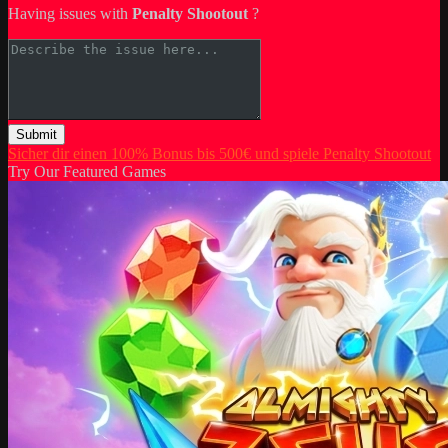
Having issues with
Penalty Shootout
?
Submit
Sicher dir einen 100% Bonus bis 500€ und spiele Penalty Shootout
Try Our Featured Games