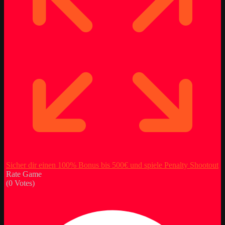
Sicher dir einen 100% Bonus bis 500€ und spiele Penalty Shootout
Rate Game
(
0
Votes)