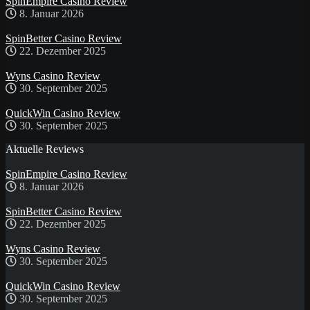
SpinEmpire Casino Review
8. Januar 2026
SpinBetter Casino Review
22. Dezember 2025
Wyns Casino Review
30. September 2025
QuickWin Casino Review
30. September 2025
Aktuelle Reviews
SpinEmpire Casino Review
8. Januar 2026
SpinBetter Casino Review
22. Dezember 2025
Wyns Casino Review
30. September 2025
QuickWin Casino Review
30. September 2025