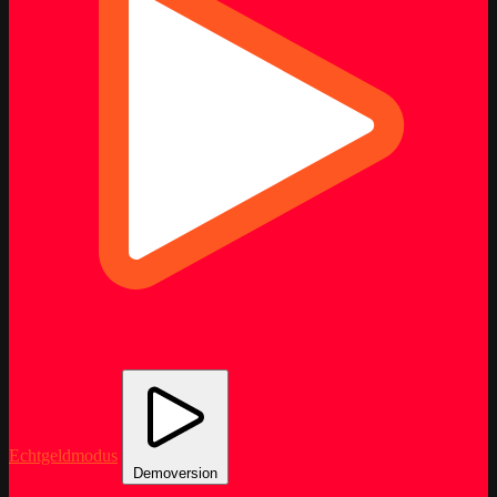
Echtgeldmodus
Demoversion