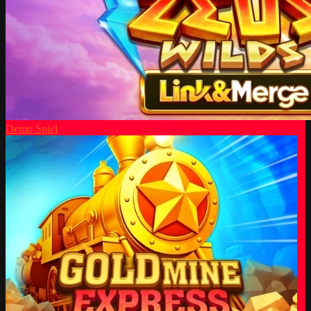
Demo Spiel