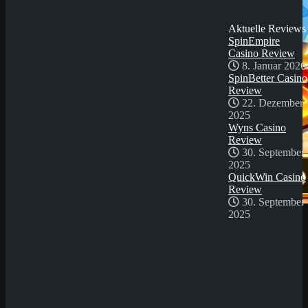
30. September
2025
Aktuelle Reviews
SpinEmpire
Casino Review
8. Januar 2026
SpinBetter Casino
Review
22. Dezember
2025
Wyns Casino
Review
30. September
2025
QuickWin Casino
Review
30. September
Demo Spiel
2025