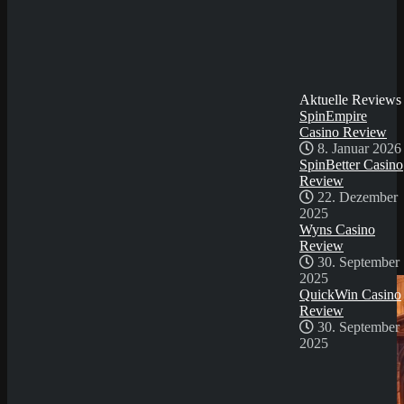
30. September
2025
QuickWin Casino
Review
30. September
2025
Aktuelle Reviews
SpinEmpire
Casino Review
8. Januar 2026
SpinBetter Casino
Review
22. Dezember
2025
Wyns Casino
Review
30. September
Demo Spiel
2025
QuickWin Casino
Review
30. September
2025