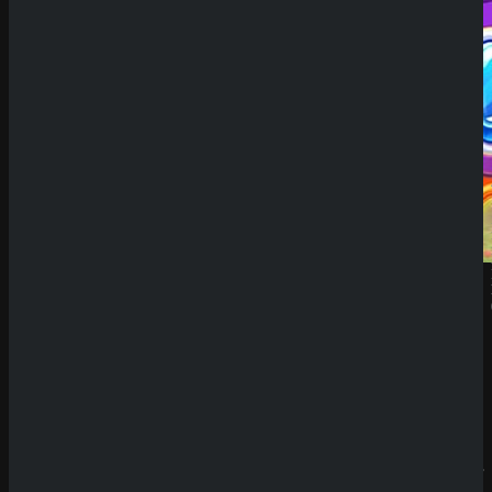
Neueste
Beiträge
SpinEmpir
e Casino