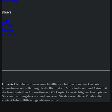
News
Alle
Casinos
Partner
Ratgeber
Hinweis
Die Inhalte dienen ausschließlich zu Informationszwecken. Wir
übernehmen keine Haftung für die Richtigkeit, Vollständigkeit und Aktualität
der bereitgestellten Informationen. Glücksspiel kann süchtig machen. Spielen
Sie verantwortungsbewusst und nur, wenn Sie das gesetzliche Mindestalter
erreicht haben. Hilfe auf gambleaware.org