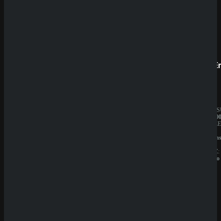
Prestige
SpinE
BESITZER:
JAHRES
Aurevia
10.000.0
IT
BESITZE
Group
GBL
LIZENZ:
Solution
Curacao
N.V.
LIZENZ:
Curacao