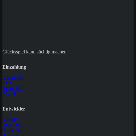
browser for the next time I comment.
Glücksspiel kann süchtig machen.
Einzahlung
Mastercard
Visa
Apple Pay
Paysafe
Entwickler
Merkur
Novomatic
Play'n Go
Pragmatic