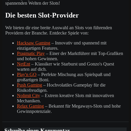
spannenden Welten der Slots!
Die besten Slot-Provider
Wir bieten dir eine breite Auswahl an Slots von führenden
Providern der Branche. Entdecke Spiele von:
Hacksaw Gaming
– Innovativ und spannend mit
einzigartigen Features.
Pragmatic Play
– Einer der Marktführer mit Top-Grafiken
und hohen Gewinnen.
NetEnt
– Klassiker wie Starburst und Gonzo's Quest
warten auf dich.
Play'n GO
– Perfekte Mischung aus Spielspaß und
großartigen Boni.
Push Gaming
– Hochvolatiles Gameplay für die
Risikofreudigen.
Nolimit City
– Extrem kreative Slots mit innovativen
Mechaniken.
Relax Gaming
– Bekannt für Megaways-Slots und hohe
Gewinnpotenziale.
Schreibe einen Kommentar