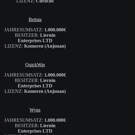
LIZENZ:
Curacao
Betista
JAHRESUMSATZ:
1.000.000€
BESITZER:
Liernin
Enterprises LTD
LIZENZ:
Komoren (Anjouan)
QuickWin
JAHRESUMSATZ:
1.000.000€
BESITZER:
Liernin
Enterprises LTD
LIZENZ:
Komoren (Anjouan)
Wyns
JAHRESUMSATZ:
1.000.000€
BESITZER:
Liernin
Enterprises LTD