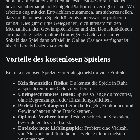
du kannst dich bereits mit den neuesten Slots vertraut machen,
bevor sie überhaupt auf Echtgeld-Plattformen verfügbar sind. Wir
arbeiten eng mit den Entwicklern zusammen, um sicherzustellen,
dass du die neuesten Spiele früher als anderswo ausprobieren
kannst. Dies gibt dir die Gelegenheit, dich intensiv mit den
Mechaniken, den Gewinnpotenzialen und den Bonusfunktionen
auseinanderzusetzen, ohne dafür eigenes Geld zu riskieren.
Sobald das Spiel dann offiziell in Online-Casinos verfügbar ist,
bist du bereits bestens vorbereitet.
Vorteile des kostenlosen Spielens
Beim kostenlosen Spielen von Slots genießt du viele Vorteile:
Kein finanzielles Risiko:
Du kannst die Spiele in Ruhe
ausprobieren, ohne Geld zu verlieren.
Uneingeschränktes Testen:
Spiele so lange du möchtest,
ohne Begrenzungen oder Einzahlungspflichten.
Perfekt für Anfänger:
Lerne die Regeln, Funktionen und
Gewinnchancen ohne Druck kennen.
Optimale Vorbereitung:
Teste verschiedene Strategien,
bevor du echtes Geld setzt.
Entdecke neue Lieblingsspiele:
Probiere eine Vielzahl
von Slots aus und finde heraus, welche dir am meisten
Spaß machen.