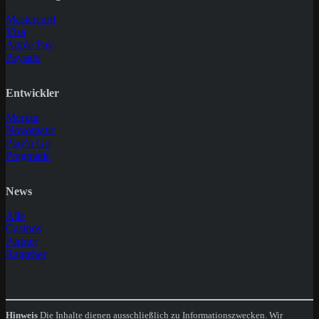
Mastercard
Visa
Apple Pay
Paysafe
Entwickler
Merkur
Novomatic
Play'n Go
Pragmatic
News
Alle
Casinos
Partner
Ratgeber
Hinweis
Die Inhalte dienen ausschließlich zu Informationszwecken. Wir