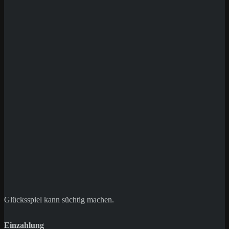
Save my name, email, and website in this
browser for the next time I comment.
Glücksspiel kann süchtig machen.
Einzahlung