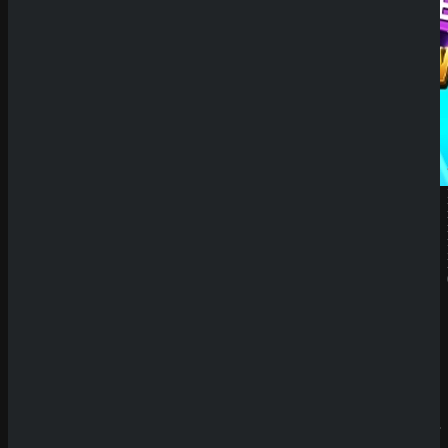
Neueste
Beiträge
SpinEmpir
e Casino