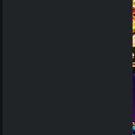
Demo Spiel