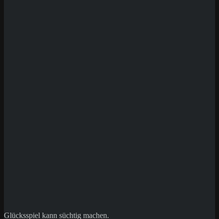
Save my name, email, and website in this
browser for the next time I comment.
Glücksspiel kann süchtig machen.