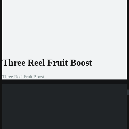
Jeton
CashtoCode
MiFinity
MuchBetter
Auszahlmethoden
Bank Überweisung
MasterCard
Visa
Skrill
Bitcoin
Three Reel Fruit Boost
Three Reel Fruit Boost
Suchen
Neue Casinos