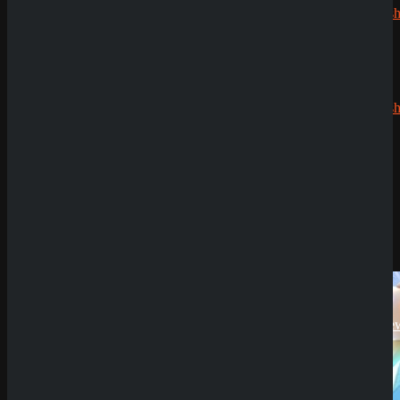
CryptoRush
200% bis
zu 2.500€
Echtgeldmodus
Robert99
Demoversion
zu
Having issues with
Three Reel Fruit Boost
?
CryptoRush
200% bis
zu 2.500€
News
SpinEmpire Casino
Submit
Review
Sicher dir einen 100% Bonus bis 500€ und spiele
8. Januar 2026
Three Reel Fruit Boost
SpinBetter Casino
Try Our Featured Games
Review
22. Dezember
2025
Wyns Casino Revie
30. September
2025
QuickWin Casino
Review