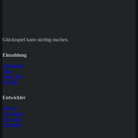
Glücksspiel kann süchtig machen.
Einzahlung
Mastercard
Visa
Apple Pay
Paysafe
Entwickler
Merkur
Novomatic
Play'n Go
Pragmatic