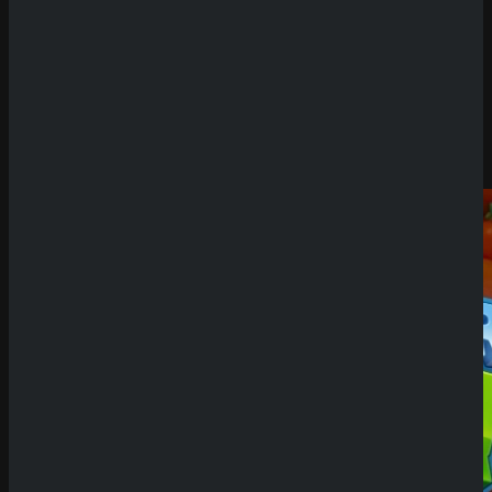
Demo Spiel