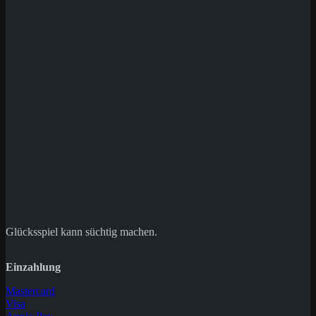
Save my name, email, and website in this
browser for the next time I comment.
Glücksspiel kann süchtig machen.
Einzahlung
Mastercard
Visa