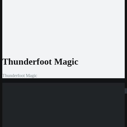
Jeton
CashtoCode
MiFinity
MuchBetter
Auszahlmethoden
Bank Überweisung
MasterCard
Visa
Skrill
Bitcoin
Thunderfoot Magic
Thunderfoot Magic
Suchen
Neue Casinos