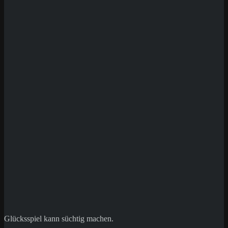
Save my name, email, and website in this
browser for the next time I comment.
Glücksspiel kann süchtig machen.