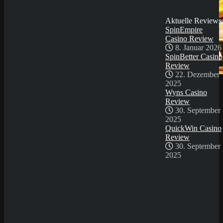
30. September
2025
Aktuelle Reviews
SpinEmpire
Casino Review
8. Januar 2026
SpinBetter Casino
Review
22. Dezember
Demo Spiel
2025
Wyns Casino
Review
30. September
2025
QuickWin Casino
Review
30. September
2025