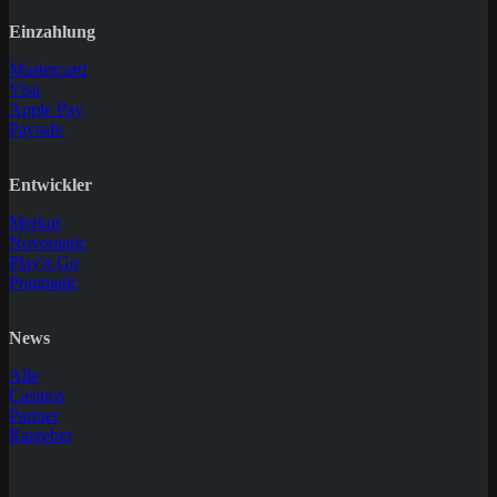
Einzahlung
Mastercard
Visa
Apple Pay
Paysafe
Entwickler
Merkur
Novomatic
Play'n Go
Pragmatic
News
Alle
Casinos
Partner
Ratgeber