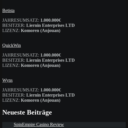
Betista
JAHRESUMSATZ:
1.000.000€
BESITZER:
Liernin Enterprises LTD
LIZENZ:
Komoren (Anjouan)
QuickWin
JAHRESUMSATZ:
1.000.000€
BESITZER:
Liernin Enterprises LTD
LIZENZ:
Komoren (Anjouan)
Wyns
JAHRESUMSATZ:
1.000.000€
BESITZER:
Liernin Enterprises LTD
LIZENZ:
Komoren (Anjouan)
Neueste Beiträge
SpinEmpire Casino Review