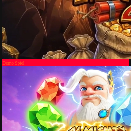
Demo Spiel