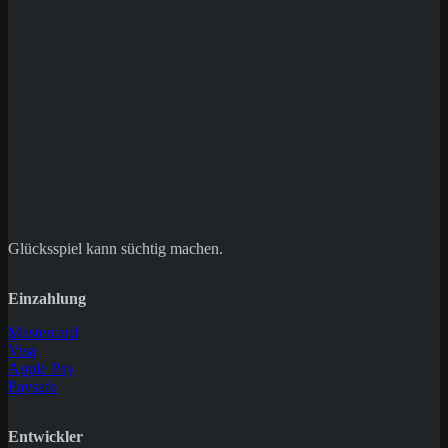
Save my name, email, and website in this
browser for the next time I comment.
Glücksspiel kann süchtig machen.
Einzahlung
Mastercard
Visa
Apple Pay
Paysafe
Entwickler