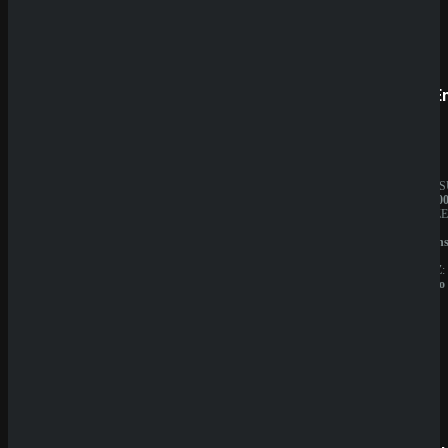
Prestige
SpinE
BESITZER:
JAHRES
Aurevia
10.000.0
IT
BESITZE
Group
GBL
LIZENZ:
Solution
Curacao
N.V.
LIZENZ:
Curacao