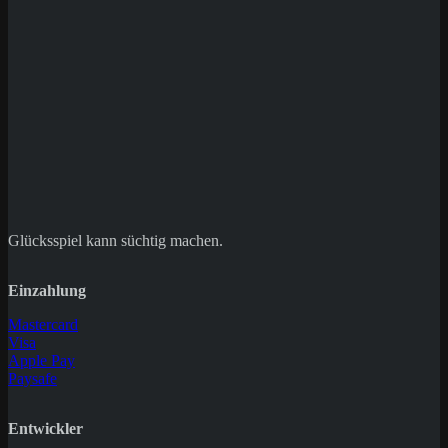
Save my name, email, and website in this
browser for the next time I comment.
Glücksspiel kann süchtig machen.
Einzahlung
Mastercard
Visa
Apple Pay
Paysafe
Entwickler