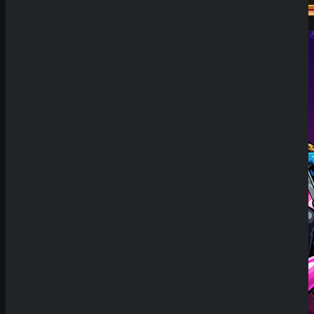
Demo Spiel