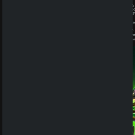
JAHRESUMSATZ:
JAHRES
1.000.000€
1.000.00
BESITZER:
BESITZE
Liernin
Liernin
Enterprises
Enterpri
LTD
LTD
LIZENZ:
LIZENZ:
Komoren
Komore
(Anjouan)
(Anjoua
Neueste
Beiträge
SpinEmpir
e Casino
Review
SpinBetter
Casino
Review
Wyns
Casino