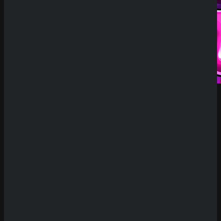
Demo Spiel
Willkommen auf unserer Plattform für Demo
Slots! Hier hast du die einzigartige Möglichkeit,
eine riesige Auswahl an Spielautomaten
kostenlos und ohne Risiko zu testen. Unsere
Seite bietet dir den Vorteil, die neuesten Slots
oft bis zu zwei Wochen vor ihrer offiziellen
Veröffentlichung in Online-Casinos
ausprobieren zu können. Das bedeutet, dass du
früher als andere Spieler die innovativen
Funktionen, spannenden Bonusspiele und
atemberaubenden Designs der neuesten Titel
erkunden kannst. Egal, ob du klassische