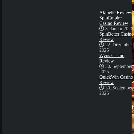
30. September
2025
Aktuelle Reviews
SpinEmpire
Casino Review
8. Januar 2026
SpinBetter Casino
Review
22. Dezember
2025
Wyns Casino
Review
30. September
2025
QuickWin Casino
Review
30. September
2025