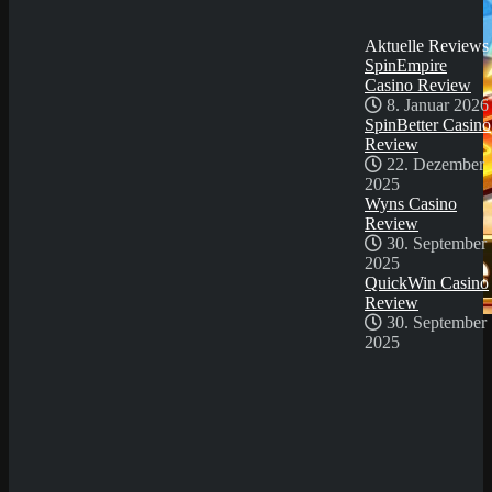
30. September
2025
Aktuelle Reviews
SpinEmpire
Casino Review
8. Januar 2026
SpinBetter Casino
Review
22. Dezember
2025
Wyns Casino
Review
30. September
2025
QuickWin Casino
Review
30. September
Demo Spiel
2025