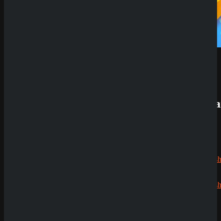
Review
QuickWin
Casino
Review
Betista
Casino
Review
Neueste
Kommenta
Alex
zu
Dazard
rami
zu
CryptoRus
Jens
zu
CryptoRush
200% bis
zu 2.500€
Silizi
zu