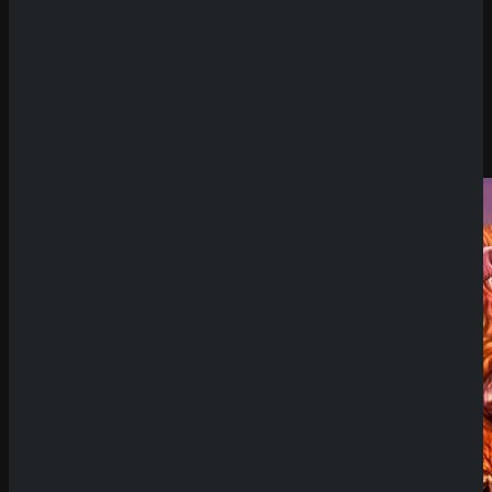
Demo Spiel