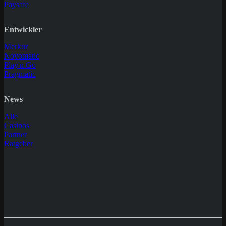
Paysafe
Entwickler
Merkur
Novomatic
Play'n Go
Pragmatic
News
Alle
Casinos
Partner
Ratgeber