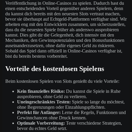
Veröffentlichung in Online-Casinos zu spielen. Dadurch hast du
einen entscheidenden Vorteil gegenüber anderen Spielern, denn
du kannst dich bereits mit den neuesten Slots vertraut machen,
bevor sie überhaupt auf Echtgeld-Plattformen verfügbar sind. Wir
arbeiten eng mit den Entwicklern zusammen, um sicherzustellen,
dass du die neuesten Spiele früher als anderswo ausprobieren
kannst. Dies gibt dir die Gelegenheit, dich intensiv mit den
Mechaniken, den Gewinnpotenzialen und den Bonusfunktionen
auseinanderzusetzen, ohne dafür eigenes Geld zu riskieren.
Sobald das Spiel dann offiziell in Online-Casinos verfügbar ist,
bist du bereits bestens vorbereitet.
Vorteile des kostenlosen Spielens
Beim kostenlosen Spielen von Slots genießt du viele Vorteile:
Kein finanzielles Risiko:
Du kannst die Spiele in Ruhe
ausprobieren, ohne Geld zu verlieren.
Uneingeschränktes Testen:
Spiele so lange du möchtest,
ohne Begrenzungen oder Einzahlungspflichten.
Perfekt für Anfänger:
Lerne die Regeln, Funktionen und
Gewinnchancen ohne Druck kennen.
Optimale Vorbereitung:
Teste verschiedene Strategien,
bevor du echtes Geld setzt.