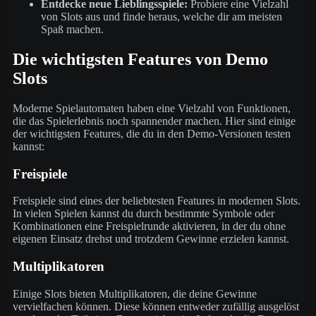
Entdecke neue Lieblingsspiele:
Probiere eine Vielzahl
von Slots aus und finde heraus, welche dir am meisten
Spaß machen.
Die wichtigsten Features von Demo
Slots
Moderne Spielautomaten haben eine Vielzahl von Funktionen,
die das Spielerlebnis noch spannender machen. Hier sind einige
der wichtigsten Features, die du in den Demo-Versionen testen
kannst:
Freispiele
Freispiele sind eines der beliebtesten Features in modernen Slots.
In vielen Spielen kannst du durch bestimmte Symbole oder
Kombinationen eine Freispielrunde aktivieren, in der du ohne
eigenen Einsatz drehst und trotzdem Gewinne erzielen kannst.
Multiplikatoren
Einige Slots bieten Multiplikatoren, die deine Gewinne
vervielfachen können. Diese können entweder zufällig ausgelöst