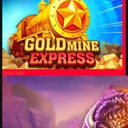
Demo Spiel