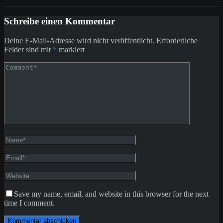
Schreibe einen Kommentar
Deine E-Mail-Adresse wird nicht veröffentlicht.
Erforderliche
Felder sind mit
*
markiert
Save my name, email, and website in this browser for the next
time I comment.