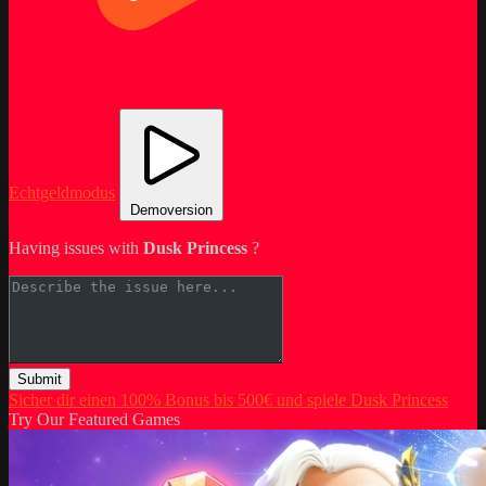
Echtgeldmodus
Demoversion
Having issues with
Dusk Princess
?
Submit
Sicher dir einen 100% Bonus bis 500€ und spiele Dusk Princess
Try Our Featured Games