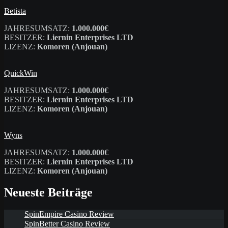
Betista
JAHRESUMSATZ:
1.000.000€
BESITZER:
Liernin Enterprises LTD
LIZENZ:
Komoren (Anjouan)
QuickWin
JAHRESUMSATZ:
1.000.000€
BESITZER:
Liernin Enterprises LTD
LIZENZ:
Komoren (Anjouan)
Wyns
JAHRESUMSATZ:
1.000.000€
BESITZER:
Liernin Enterprises LTD
LIZENZ:
Komoren (Anjouan)
Neueste Beiträge
SpinEmpire Casino Review
SpinBetter Casino Review