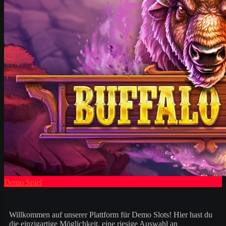
Demo Spiel
Willkommen auf unserer Plattform für Demo Slots! Hier hast du
die einzigartige Möglichkeit, eine riesige Auswahl an