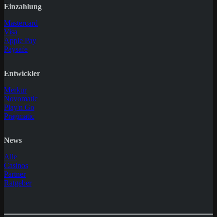
Einzahlung
Mastercard
Visa
Apple Pay
Paysafe
Entwickler
Merkur
Novomatic
Play'n Go
Pragmatic
News
Alle
Casinos
Partner
Ratgeber